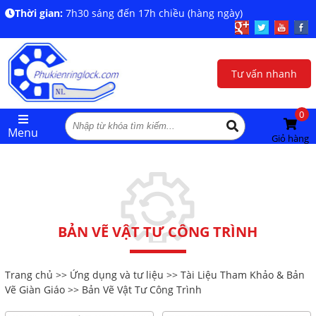
Thời gian:
7h30 sáng đến 17h chiều (hàng ngày)
Tư vấn nhanh
0
Menu
Giỏ hàng
BẢN VẼ VẬT TƯ CÔNG TRÌNH
Trang chủ
>>
Ứng dụng và tư liệu
>>
Tài Liệu Tham Khảo & Bản
Vẽ Giàn Giáo
>> Bản Vẽ Vật Tư Công Trình