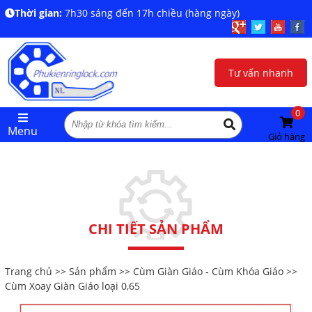
Thời gian:
7h30 sáng đến 17h chiều (hàng ngày)
Tư vấn nhanh
0
Menu
Giỏ hàng
CHI TIẾT SẢN PHẨM
Trang chủ
>>
Sản phẩm
>>
Cùm Giàn Giáo - Cùm Khóa Giáo
>>
Cùm Xoay Giàn Giáo loại 0,65