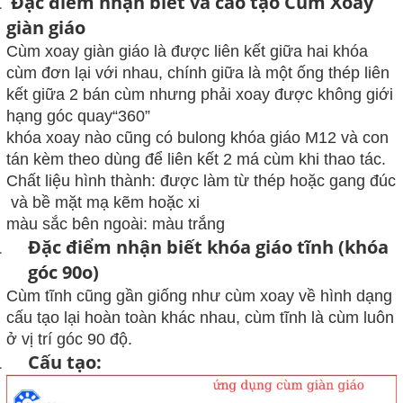
Đặc điểm
nhận biết và cáo tạo Cùm
Xoay
giàn giáo
Cùm xoay
giàn giáo là được liên kết giữa hai khóa
cùm đơn lại với nhau, chính giữa là một ống thép liên
kết giữa 2 bán cùm nhưng phải xoay được không giới
hạng góc quay“360”
khóa
xoay
nào cũng có bulong khóa giáo M12 và con
tán kèm theo dùng để liên kết 2 má cùm khi thao tác.
C
hất liệu
hình thành
: được làm từ thép
hoặc gang đúc
và bề mặt mạ kẽm
hoặc xi
màu sắc
bên ngoài
: màu
trắng
Đặc điểm
nhận biết
khóa giáo tĩnh
(khóa
góc 90o)
Cùm
tĩnh
cũng gần giống như cùm xoay về hình dạng
cấu tạo lại hoàn toàn khác nhau, cùm tĩnh là cùm luôn
ở vị trí góc 90 độ.
Cấu tạo: