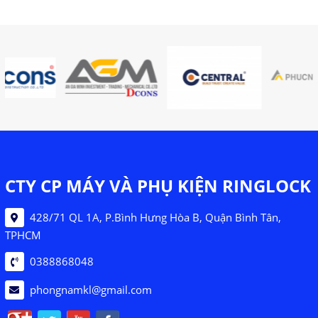
CTY CP MÁY VÀ PHỤ KIỆN RINGLOCK
428/71 QL 1A, P.Bình Hưng Hòa B, Quận Bình Tân,
TPHCM
0388868048
phongnamkl@gmail.com