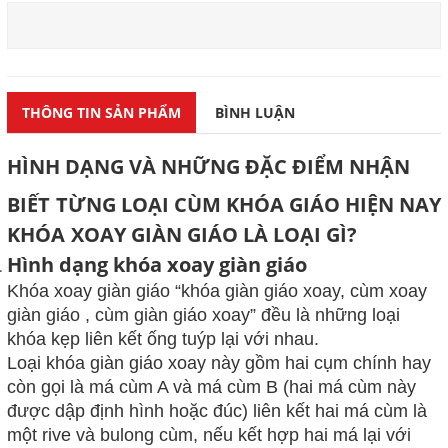
THÔNG TIN SẢN PHẨM
BÌNH LUẬN
HÌNH DẠNG
VÀ NHỮNG ĐẶC ĐIỂM
NHẬN
BIẾT
TỪNG LOẠI
CÙM KHÓA GIÁO
HIỆN NAY
KHÓA
XOAY
GIÀN GIÁO LÀ LOẠI GÌ?
Hình dạng khóa xoay giàn giáo
Khóa xoay
giàn giáo
“
khóa giàn giáo xoay, cùm xoay
giàn giáo
, cùm giàn giáo xoay
” đều là những loại
khóa kẹp liên kết ống tuýp lại với nhau.
Loại khóa giàn giáo
xoay
này gồm hai cụm
chính hay
còn gọi là má cùm A và má cùm B (hai má cùm này
được dập định hình hoặc đúc) liên kết hai má cùm là
một rive và bulong cùm, nếu kết hợp hai má lại với