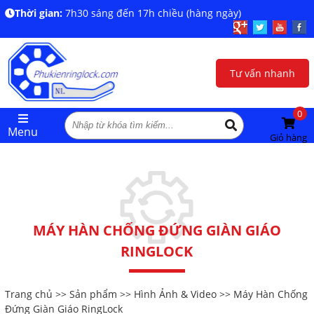
Thời gian:
7h30 sáng đến 17h chiều (hàng ngày)
Tư vấn nhanh
0
Menu
Giỏ hàng
MÁY HÀN CHỐNG ĐỨNG GIÀN GIÁO
RINGLOCK
Trang chủ
>>
Sản phẩm
>>
Hình Ảnh & Video
>> Máy Hàn Chống
Đứng Giàn Giáo RingLock