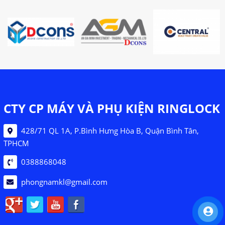
CTY CP MÁY VÀ PHỤ KIỆN RINGLOCK
428/71 QL 1A, P.Bình Hưng Hòa B, Quận Bình Tân,
TPHCM
0388868048
phongnamkl@gmail.com