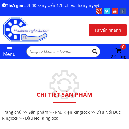
Thời gian:
7h30 sáng đến 17h chiều (hàng ngày)
Tư vấn nhanh
0
Menu
Giỏ hàng
CHI TIẾT SẢN PHẨM
Trang chủ
>>
Sản phẩm
>>
Phụ Kiện Ringlock
>>
Đầu Nối Đúc
Ringlock
>> Đầu Nối Ringlock