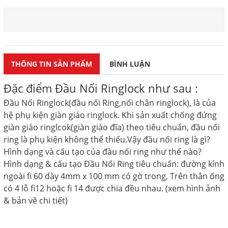
THÔNG TIN SẢN PHẨM
BÌNH LUẬN
Đặc điểm Đầu Nối Ringlock như sau :
Đầu Nối Ringl
ock(đầu nối Ring
,nối chân ringlock
)
,
là
của
hệ phụ kiện giàn giáo ringlock. Khi
sản xuất chống đứng
giàn giáo ringlcok
(giàn giáo đĩa)
theo tiêu chuẩn, đầu nối
ring là
phụ kiện
không thể thiếu.Vậy đầu nối ring là gì?
Hình dạng và cấu tạo của đầu nối ring như thế nào?
Hình dạng & cấu tạo
Đầu Nối Ring tiêu chuẩn: đường kính
ngoài fi 60 dày 4mm x 100 mm có gờ trong, Trên thân ống
có 4 lỗ fi12 hoặc fi 14
được chia đều nhau
. (xem hình ảnh
& bản vẽ chi tiết
)