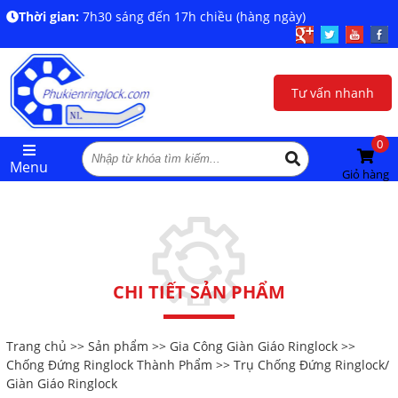
Thời gian:
7h30 sáng đến 17h chiều (hàng ngày)
Tư vấn nhanh
0
Menu
Giỏ hàng
CHI TIẾT SẢN PHẨM
Trang chủ
>>
Sản phẩm
>>
Gia Công Giàn Giáo Ringlock
>>
Chống Đứng Ringlock Thành Phẩm
>> Trụ Chống Đứng Ringlock/
Giàn Giáo Ringlock