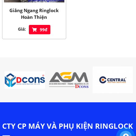
Giằng Ngang Ringlock
Hoàn Thiện
Giá:
99đ
CTY CP MÁY VÀ PHỤ KIỆN RINGLOCK