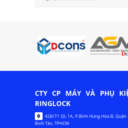
CTY CP MÁY VÀ PHỤ KI
RINGLOCK
428/71 QL 1A, P.Bình Hưng Hòa B, Quận
Bình Tân, TPHCM