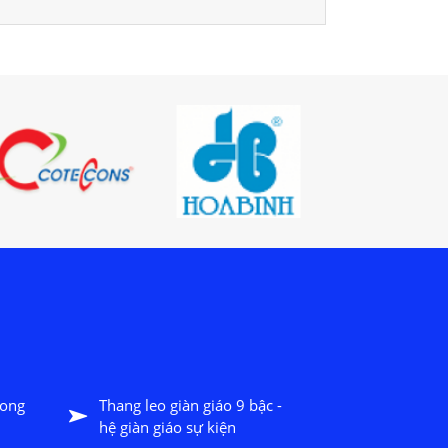
long
Thang leo giàn giáo 9 bậc -
hệ giàn giáo sự kiện