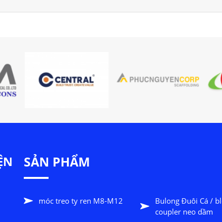
ỆN
SẢN PHẨM
móc treo ty ren M8-M12
Bulong Đuôi Cá / b
coupler neo dầm