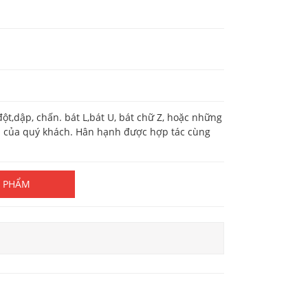
ột,dập, chấn. bát L,bát U, bát chữ Z, hoặc những
yêu của quý khách. Hân hạnh được hợp tác cùng
N PHẨM