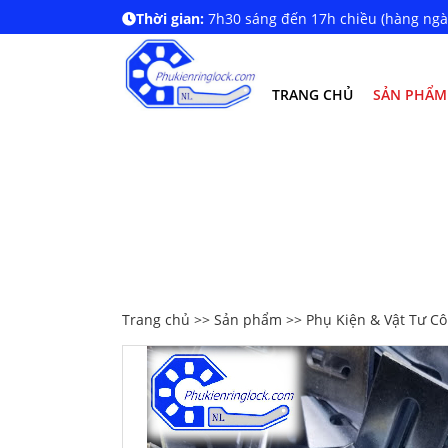
Thời gian:
7h30 sáng đến 17h chiều (hàng ngà
TRANG CHỦ
SẢN PHẨM
Trang chủ
>>
Sản phẩm
>>
Phụ Kiện & Vật Tư Cô