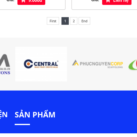
9.000đ
Liên hệ
First
1
2
End
ỆN
SẢN PHẨM