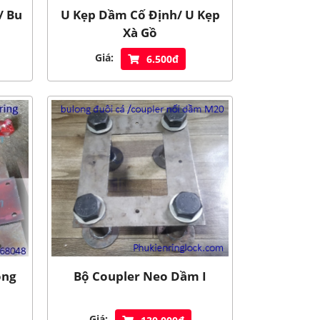
/ Bu
U Kẹp Dầm Cố Định/ U Kẹp
Xà Gồ
Giá:
6.500đ
ông
Bộ Coupler Neo Dầm I
Giá: