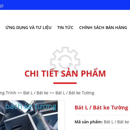
y)
ỨNG DỤNG VÀ TƯ LIỆU
TIN TỨC
CHÍNH SÁCH BÁN HÀNG
CHI TIẾT SẢN PHẨM
ng Trình
>>
Bát L / Bát ke
>> Bát L / Bát ke Tường
Bát L / Bát ke Tường
Mã sản phẩm:
Bát L / Bát k