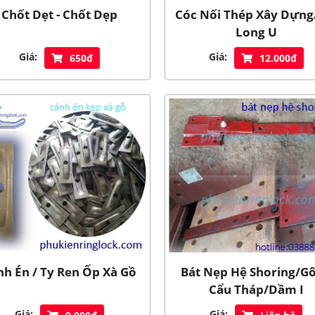
Chốt Dẹt - Chốt Dẹp
Cóc Nối Thép Xây Dựng
Long U
Giá:
Giá:
650đ
12.000đ
nh Én / Ty Ren Ốp Xà Gồ
Bát Nẹp Hệ Shoring/G
Cẩu Tháp/Dầm I
Giá:
Giá: