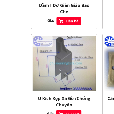
Dầm I Đỡ Giàn Giáo Bao
Che
Giá:
Liên hệ
U Kích Kẹp Xà Gồ /Chống
Cá
Chuyền
Giá: