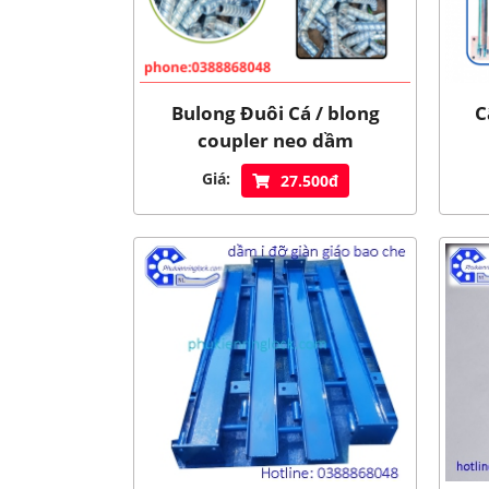
Bulong Đuôi Cá / blong
C
coupler neo dầm
Giá:
27.500đ