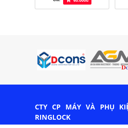
60.000đ
CTY CP MÁY VÀ PHỤ KI
RINGLOCK