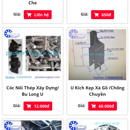
Che
Giá:
Giá:
Liên hệ
650đ
Cóc Nối Thép Xây Dựng/
U Kích Kẹp Xà Gồ /Chống
Bu Long U
Chuyền
Giá:
Giá:
12.000đ
60.000đ