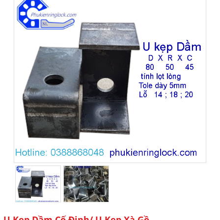
U Kẹp Dầm Cố Định/ U Kẹp Xà Gồ