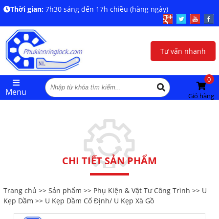
Thời gian:
7h30 sáng đến 17h chiều (hàng ngày)
Tư vấn nhanh
0
Menu
Giỏ hàng
CHI TIẾT SẢN PHẨM
Trang chủ
>>
Sản phẩm
>>
Phụ Kiện & Vật Tư Công Trình
>>
U
Kẹp Dầm
>> U Kẹp Dầm Cố Định/ U Kẹp Xà Gồ