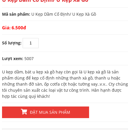
Mã sản phẩm:
U Kẹp Dầm Cố Định/ U Kẹp Xà Gồ
Giá: 6.500đ
Số lượng:
Lượt xem:
5007
U kẹp dầm, bát u kẹp xà gồ hay còn gọi là U kẹp xà gồ là sản
phẩm dùng để kẹp cố định những thanh xà gồ, thanh u hoặc
những thanh đỡ sàn, ốp cotfa cột hoặc tường vay..v.v.. Cty chúng
tôi chuyên sản xuất các loại vật tư công trình. Hân hạnh được
hợp tác cùng quý khách!
ĐẶT MUA SẢN PHẨM