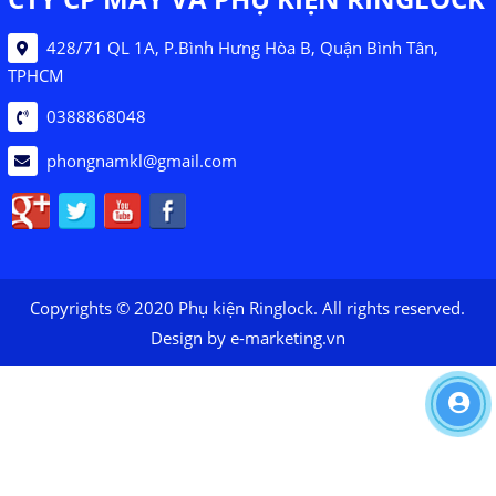
428/71 QL 1A, P.Bình Hưng Hòa B, Quận Bình Tân,
TPHCM
0388868048
phongnamkl@gmail.com
Copyrights © 2020 Phụ kiện Ringlock. All rights reserved.
Design by e-marketing.vn