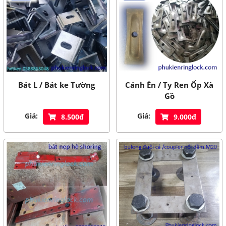
Bát L / Bát ke Tường
Cánh Én / Ty Ren Ốp Xà
Gồ
Giá:
Giá:
8.500đ
9.000đ