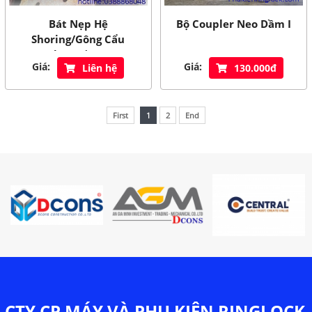
Bát Nẹp Hệ
Bộ Coupler Neo Dầm I
Shoring/Gông Cẩu
Tháp/Dầm I
Giá:
Giá:
Liên hệ
130.000đ
First
1
2
End
CTY CP MÁY VÀ PHỤ KIỆN RINGLOCK