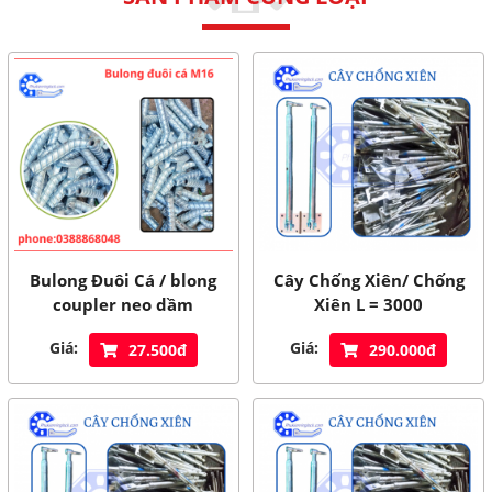
Bulong Đuôi Cá / blong
Cây Chống Xiên/ Chống
coupler neo dầm
Xiên L = 3000
Giá:
Giá:
27.500đ
290.000đ