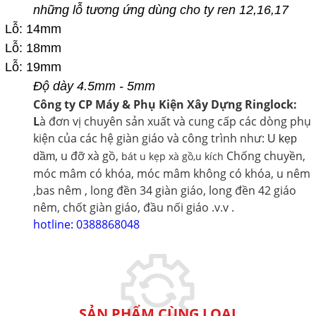
những lỗ tương ứng dùng cho ty ren 12,16,17
Lỗ: 14mm
Lỗ: 18mm
Lỗ: 19mm
Độ dày 4.5mm - 5mm
Công ty CP Máy & Phụ Kiện Xây Dựng Ringlock:
L
à đơn vị chuyên sản xuất và cung cấp các dòng phụ
kiện của các hệ giàn giáo và công trình như:
U kẹp
,
u đỡ xà gồ
,
Chống chuyền,
bát u kẹp xà gồ,u kích
dầm
móc mâm có khóa, móc mâm không có khóa, u nêm
,bas nêm , long đền 34 giàn giáo, long đền 42 giáo
nêm, chốt giàn giáo, đầu nối giáo .v.v .
hotline: 0388868048
SẢN PHẨM CÙNG LOẠI