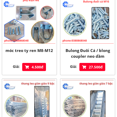
móc treo ty ren M8-M12
Bulong Đuôi Cá / blong
coupler neo dầm
Giá:
Giá:
4.500đ
27.500đ