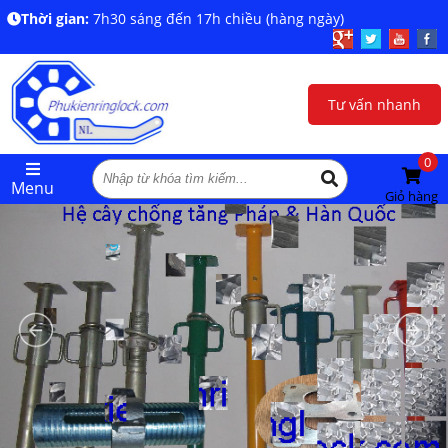
Thời gian:
7h30 sáng đến 17h chiều (hàng ngày)
Tư vấn nhanh
0
Menu
Giỏ hàng