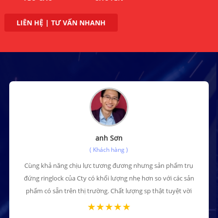
LIÊN HỆ | TƯ VẤN NHANH
anh Sơn
( Khách hàng )
Cùng khả năng chịu lực tương đương nhưng sản phẩm trụ
đứng ringlock của Cty có khối lượng nhẹ hơn so với các sản
phẩm có sẵn trên thị trường. Chất lượng sp thật tuyệt vời