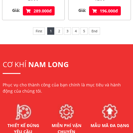
Giá:
Giá:
289.000đ
196.000đ
First
1
2
3
4
5
End
CƠ KHÍ
NAM LONG
Phục vụ cho thành công của bạn chính là mục tiêu và hành
động của chúng tôi.
THIẾT KẾ ĐÚNG
MIỄN PHÍ VẬN
MẪU MÃ ĐA DẠNG
YÊU CẦU
CHUYỂN