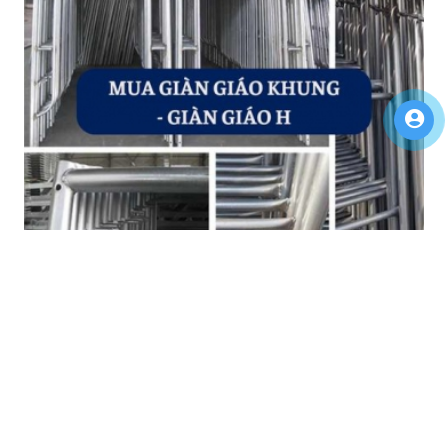
GIÀN GIÁO KHUNG: SIÊU CHẤT LƯỢNG VÀ AN
TOÀN TẠI PHỤ KIỆN RINGLOCK|0388868048
Cách tìm mua giàn giáo khung (giàn giáo H) tại Công ty phụ
kiện ringlock - giải pháp xây dựng an toàn...