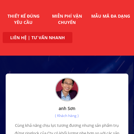
THIẾT KẾ ĐÚNG
MIỄN PHÍ VẬN
MẪU MÃ ĐA DẠNG
YÊU CẦU
CHUYỂN
LIÊN HỆ | TƯ VẤN NHANH
anh Sơn
( Khách hàng )
Cùng khả năng chịu lực tương đương nhưng sản phẩm trụ
đứng ringlock của Cty có khối lượng nhẹ hơn so với các sản