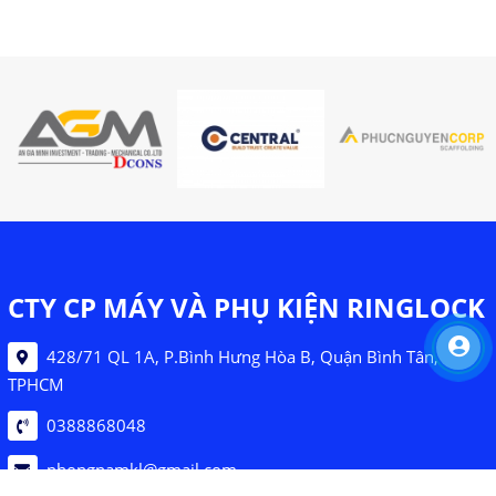
CTY CP MÁY VÀ PHỤ KIỆN RINGLOCK
428/71 QL 1A, P.Bình Hưng Hòa B, Quận Bình Tân,
TPHCM
0388868048
phongnamkl@gmail.com