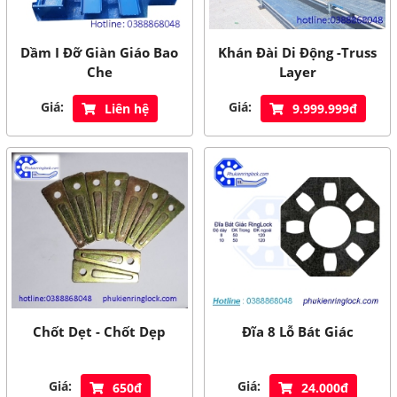
Dầm I Đỡ Giàn Giáo Bao
Khán Đài Di Động -Truss
Che
Layer
Giá:
Giá:
Liên hệ
9.999.999đ
Chốt Dẹt - Chốt Dẹp
Đĩa 8 Lỗ Bát Giác
Giá:
Giá:
650đ
24.000đ