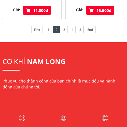
Giá:
Giá:
11.000đ
15.500đ
First
1
2
3
4
5
End
CƠ KHÍ
NAM LONG
Phục vụ cho thành công của bạn chính là mục tiêu và hành
động của chúng tôi.