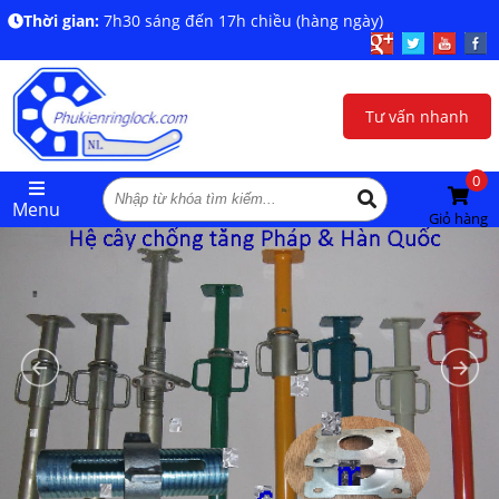
Thời gian:
7h30 sáng đến 17h chiều (hàng ngày)
Tư vấn nhanh
0
Menu
Giỏ hàng