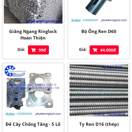
Giằng Ngang Ringlock
Bộ Ống Ren D60
Hoàn Thiện
Giá:
Giá:
99đ
44.000đ
Đế Cây Chống Tăng - 5 Lỗ
Ty Ren D16 (thép)