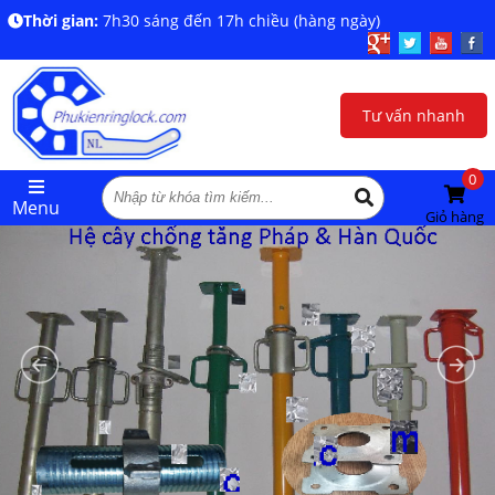
Thời gian:
7h30 sáng đến 17h chiều (hàng ngày)
Tư vấn nhanh
0
Menu
Giỏ hàng