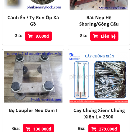
Cánh Én / Ty Ren Ốp Xà
Bát Nẹp Hệ
Gồ
Shoring/Gông Cẩu
Tháp/Dầm I
Giá:
Giá:
9.000đ
Liên hệ
Bộ Coupler Neo Dầm I
Cây Chống Xiên/ Chống
Xiên L = 2500
Giá:
Giá:
130.000đ
279.000đ