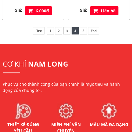
Giá:
Giá:
6.000đ
Liên hệ
First
1
2
3
4
5
End
CƠ KHÍ
NAM LONG
Phục vụ cho thành công của bạn chính là mục tiêu và hành
động của chúng tôi.
THIẾT KẾ ĐÚNG
MIỄN PHÍ VẬN
MẪU MÃ ĐA DẠNG
YÊU CẦU
CHUYỂN