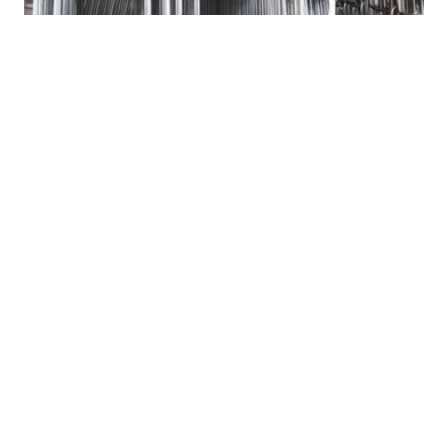
GIÀN GIÁO KHUNG: SIÊU CHẤT LƯỢNG VÀ AN
TOÀN TẠI PHỤ KIỆN RINGLOCK|0388868048
Cách tìm mua giàn giáo khung (giàn giáo H) tại Công ty phụ
kiện ringlock - giải pháp xây dựng an toàn...