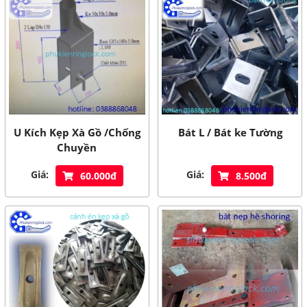
U Kích Kẹp Xà Gồ /Chống
Bát L / Bát ke Tường
Chuyền
Giá:
Giá:
60.000đ
8.500đ