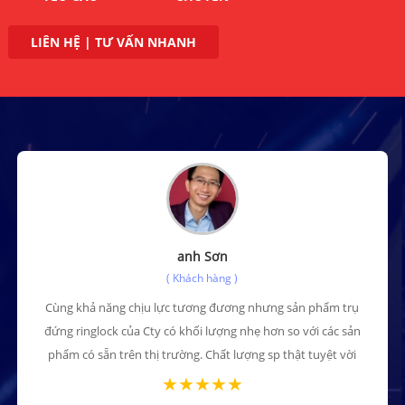
LIÊN HỆ | TƯ VẤN NHANH
anh Sơn
( Khách hàng )
Cùng khả năng chịu lực tương đương nhưng sản phẩm trụ
đứng ringlock của Cty có khối lượng nhẹ hơn so với các sản
phẩm có sẵn trên thị trường. Chất lượng sp thật tuyệt vời